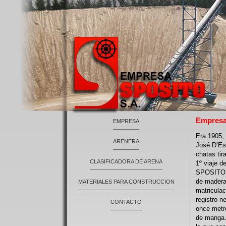
Empres
EMPRESA
Era 1905, 
ARENERA
José D’Es
chatas tir
CLASIFICADORA DE ARENA
1º viaje 
SPOSITO S
de madera 
MATERIALES PARA CONSTRUCCION
matriculac
registro n
CONTACTO
once metr
de manga.