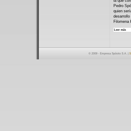
la que con
Pedro Spó
quien serí
desarroll
Filomena 
Leer más
© 2009 - Empresa Spósito S.A. |
S